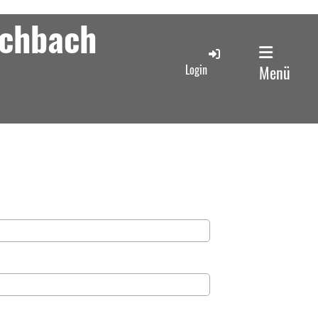
schbach
Login
Menü