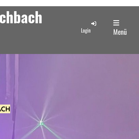
schbach
Login
Menü
ACH