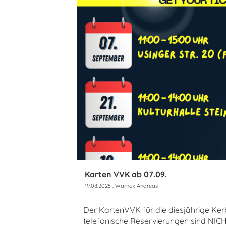
Karten VVK ab 07.09.
19.08.2025
, Warnck Andreas
Der KartenVVK für die diesjährige Ker
telefonische Reservierungen sind N